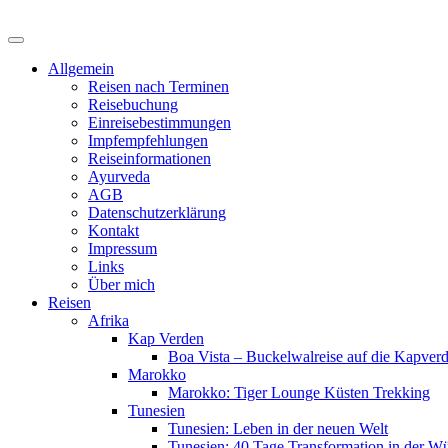
Skip
to
content
Allgemein
Reisen nach Terminen
Reisebuchung
Einreisebestimmungen
Impfempfehlungen
Reiseinformationen
Ayurveda
AGB
Datenschutzerklärung
Kontakt
Impressum
Links
Über mich
Reisen
Afrika
Kap Verden
Boa Vista – Buckelwalreise auf die Kapver
Marokko
Marokko: Tiger Lounge Küsten Trekking
Tunesien
Tunesien: Leben in der neuen Welt
Tunesien: 40 Tage Transformation in der Wü