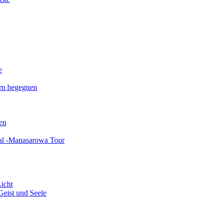
e
rn begegnen
en
val -Manasarowa Tour
Licht
Geist und Seele