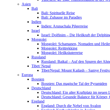
Asien
Bali
Bali: Spirituelle Reise
Bali: Zuhause im Paradies
Indien
Indien: Arunachala Pilgerreise
Israel
Israel: Dolfinim – Die Heilkraft der Delphin
Mongolei
Mongolei: Schamanen, Nomaden und Heile
Mongolei: Reittrekking
Mongolei: Heilkräuterreise
Russland
Russland: Baikal – Auf den Spuren der Ahn
Tibet/ Nepal
Tibet/Nepal: Mount Kailash – Samye Festi
Europa
Bosnien
Bosnien: Das magische Tal der Pyramiden
Deutschland
Deutschland: Ein alter Kraftplatz im neuen 
Deutschland: Gesunde Balance für Körper, 
England
England: Durch die Nebel von Avalon